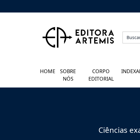
HOME
QUEM SOMOS
CORPO EDITORIAL
HOME
SOBRE
CORPO
INDEXA
INDEXADORES
NÓS
EDITORIAL
GALERIA DE AUTORES
BLOG
PERGUNTAS FREQUENTES
Ciências exa
EBOOKS