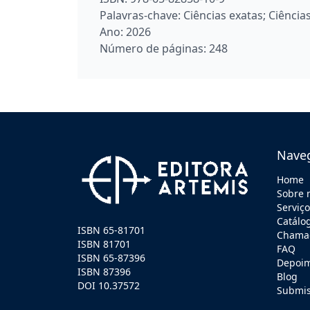
Palavras-chave:
Ciências exatas; Ciência
Ano:
2026
Número de páginas:
248
Nave
Home
Sobre 
Serviç
Catálo
ISBN 65-81701
Chamad
ISBN 81701
FAQ
ISBN 65-87396
Depoi
ISBN 87396
Blog
DOI 10.37572
Submi