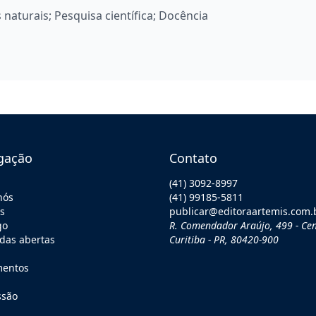
s naturais; Pesquisa científica; Docência
gação
Contato
(41) 3092-8997
nós
(41) 99185-5811
os
publicar@editoraartemis.com.
go
R. Comendador Araújo, 499 - Cen
as abertas
Curitiba - PR, 80420-900
mentos
ssão