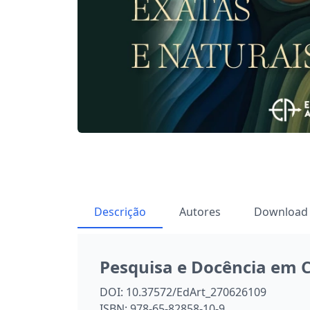
Descrição
Autores
Download
Pesquisa e Docência em C
DOI:
10.37572/EdArt_270626109
ISBN:
978-65-82858-10-9