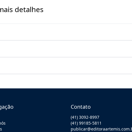
mais detalhes
gação
Contato
(41) 3092-8997
nós
(41) 99185-5811
os
publicar@editoraartemis.com.