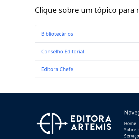
Clique sobre um tópico para 
REVISTAS
SERVIÇOS
Bibliotecários
LIVRARIA
Conselho Editorial
CHAMADAS ABERTAS
Editora Chefe
SUBMISSÃO
Nave
Home
Sobre 
Serviç