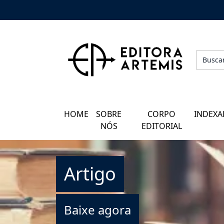
HOME
QUEM SOMOS
CORPO EDITORIAL
HOME
SOBRE
CORPO
INDEXA
INDEXADORES
NÓS
EDITORIAL
GALERIA DE AUTORES
Artigo
BLOG
PERGUNTAS FREQUENTES
Baixe agora
EBOOKS