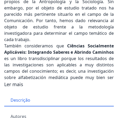
propios de la Antropología y la Sociología. Sin
embargo, por el objeto de estudio tratado nos ha
parecido más pertinente situarlo en el campo de la
Comunicación. Por tanto, hemos dado relevancia al
objeto de estudio frente a la metodología
investigadora para determinar el campo temático de
cada trabajo.
También consideramos que
Ciências Socialmente
Aplicáveis: Integrando Saberes e Abrindo Caminhos
es un libro transdisciplinar porque los resultados de
las investigaciones son aplicables a muy distintos
campos del conocimiento; es decir, una investigación
sobre alfabetización mediática puede muy bien ser
aplicada tanto al campo de la Educación como a los
Ler mais
campos de la Comunicación y la Sociología.
Sin embargo, previa labor de preparación de este
Descrição
prólogo hemos llevado a cabo una labor de análisis de
contenido temático de cada uno de los trabajos aquí
presentados. Su resultado ha sido un índice
Autores