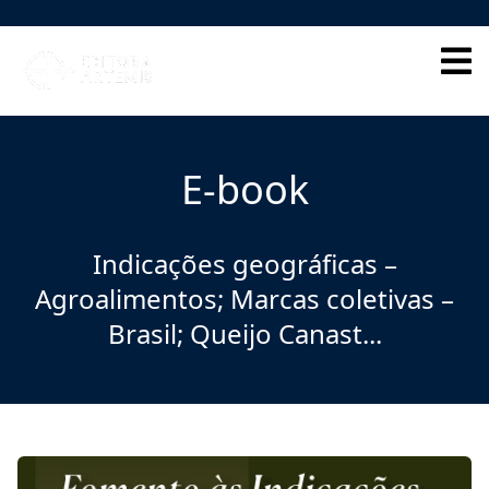
HOME
QUEM SOMOS
E-book
CORPO EDITORIAL
INDEXADORES
Indicações geográficas –
Agroalimentos; Marcas coletivas –
GALERIA DE AUTORES
Brasil; Queijo Canast...
BLOG
PERGUNTAS FREQUENTES
EBOOKS