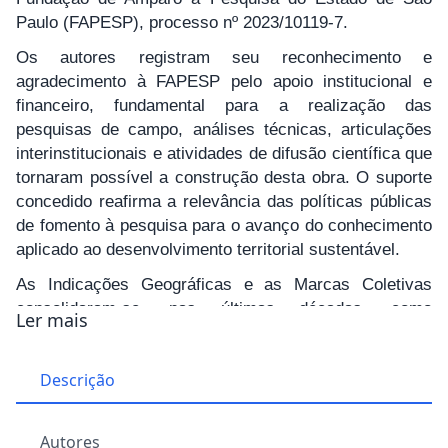
Paulo (FAPESP), processo nº 2023/10119-7.
Os autores registram seu reconhecimento e
agradecimento à FAPESP pelo apoio institucional e
financeiro, fundamental para a realização das
pesquisas de campo, análises técnicas, articulações
interinstitucionais e atividades de difusão científica que
tornaram possível a construção desta obra. O suporte
concedido reafirma a relevância das políticas públicas
de fomento à pesquisa para o avanço do conhecimento
aplicado ao desenvolvimento territorial sustentável.
As Indicações Geográficas e as Marcas Coletivas
consolidaram-se, nas últimas décadas, como
Ler mais
importantes instrumentos de valorização territorial,
capazes de articular identidade, produção, cultura,
Descrição
conhecimento tradicional e desenvolvimento
econômico. Em países como o Brasil, marcados por
grande diversidade sociocultural e por desafios
Autores