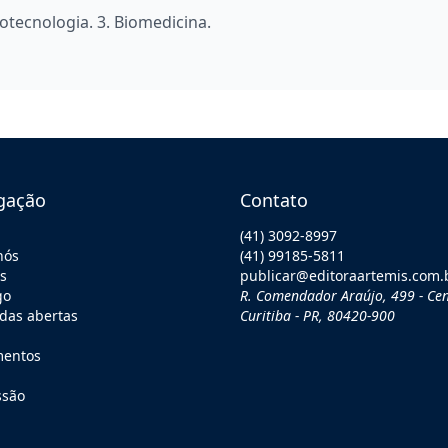
iotecnologia. 3. Biomedicina.
gação
Contato
(41) 3092-8997
nós
(41) 99185-5811
os
publicar@editoraartemis.com.
go
R. Comendador Araújo, 499 - Cen
as abertas
Curitiba - PR, 80420-900
mentos
ssão