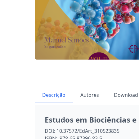
Descrição
Autores
Download
Estudos em Biociências e 
DOI:
10.37572/EdArt_310523835
ISBN:
978-65-87396-83-5