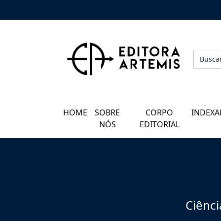
HOME
QUEM SOMOS
CORPO EDITORIAL
HOME
SOBRE
CORPO
INDEXA
INDEXADORES
NÓS
EDITORIAL
GALERIA DE AUTORES
BLOG
PERGUNTAS FREQUENTES
Ciênci
EBOOKS