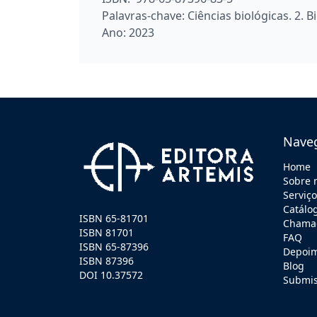
Palavras-chave:
Ciências biológicas. 2. B
Ano:
2023
Nave
Home
Sobre 
Serviç
Catálo
ISBN 65-81701
Chamad
ISBN 81701
FAQ
ISBN 65-87396
Depoi
ISBN 87396
Blog
DOI 10.37572
Submi