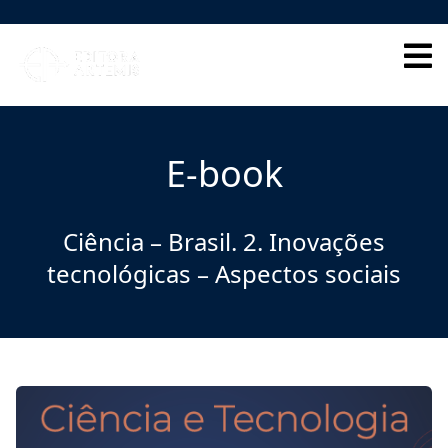
HOME
QUEM SOMOS
E-book
CORPO EDITORIAL
INDEXADORES
Ciência – Brasil. 2. Inovações
tecnológicas – Aspectos sociais
GALERIA DE AUTORES
BLOG
PERGUNTAS FREQUENTES
EBOOKS