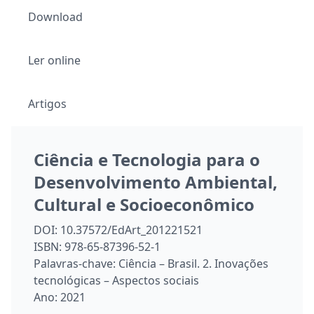
tornar irreversíveis em questão de décadas.
Download
A importância deste livro reside ao indicar caminhos
para fomentar o desenvolvimento ambiental, cultural e
socioeconômico de forma sustentável.
Ler online
Quero externar meus sinceros agradecimentos aos
autores dos trabalhos científicos e à Editora Artemis, pela
organização desta obra.
Artigos
Prof. Dr. Leinig Antonio Perazolli
UNESP – Instituto de Química de Araraquara/SP
Ciência e Tecnologia para o
Desenvolvimento Ambiental,
Cultural e Socioeconômico
DOI:
10.37572/EdArt_201221521
ISBN:
978-65-87396-52-1
Palavras-chave:
Ciência – Brasil. 2. Inovações
tecnológicas – Aspectos sociais
Ano:
2021