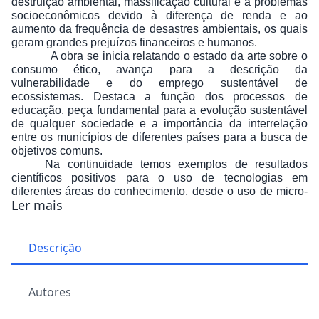
destruição ambiental, massificação cultural e a problemas
socioeconômicos devido à diferença de renda e ao
aumento da frequência de desastres ambientais, os quais
geram grandes prejuízos financeiros e humanos.
A obra se inicia relatando o estado da arte sobre o
consumo ético, avança para a descrição da
vulnerabilidade e do emprego sustentável de
ecossistemas. Destaca a função dos processos de
educação, peça fundamental para a evolução sustentável
de qualquer sociedade e a importância da interrelação
entre os municípios de diferentes países para a busca de
objetivos comuns.
Na continuidade temos exemplos de resultados
científicos positivos para o uso de tecnologias em
diferentes áreas do conhecimento, desde o uso de micro-
Ler mais
organismos e sementes para a produção de óleos e
energia, tratamentos e recuperação de resíduos de
minerais e propostas científicas avançadas nas áreas de
separação líquido-líquido, magneto eletrônica e varistores.
Descrição
A obra também ilustra as consequências das ações
negativas praticadas pela ação humana. Cabe destacar
que se estas ações não forem evitadas, corrigidas e/ou
Autores
readequadas as consequências dos desastres ambientais,
com reflexos negativos em todas as áreas, poderão se