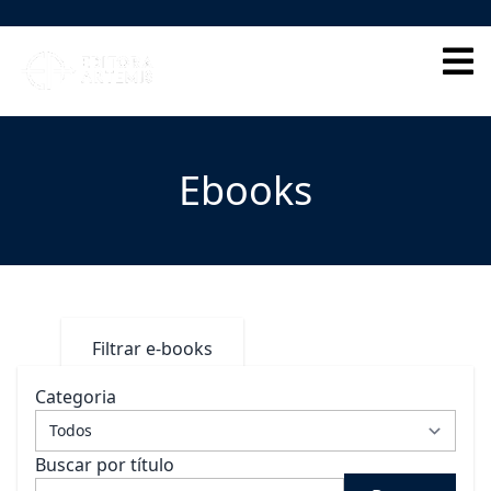
HOME
QUEM SOMOS
Ebooks
CORPO EDITORIAL
INDEXADORES
GALERIA DE AUTORES
Filtrar e-books
BLOG
Categoria
PERGUNTAS FREQUENTES
Buscar por título
EBOOKS