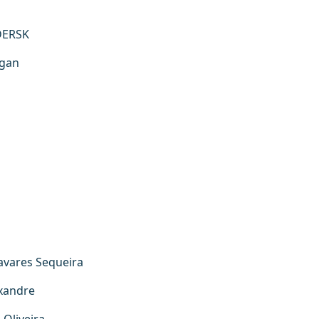
DERSK
agan
a
avares Sequeira
xandre