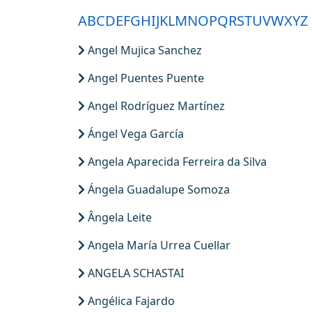
A
B
C
D
E
F
G
H
I
J
K
L
M
N
O
P
Q
R
S
T
U
V
W
X
Y
Z
REVISTAS
Angel Mujica Sanchez
SERVIÇOS
Angel Puentes Puente
Angel Rodríguez Martínez
LIVRARIA
Ángel Vega García
CHAMADAS ABERTAS
Angela Aparecida Ferreira da Silva
SUBMISSÃO
Ángela Guadalupe Somoza
Ângela Leite
Angela María Urrea Cuellar
ANGELA SCHASTAI
Angélica Fajardo