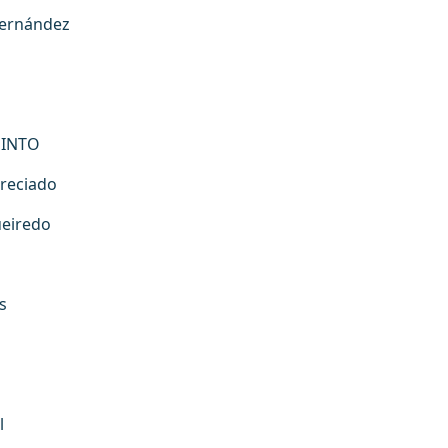
Hernández
UINTO
reciado
ueiredo
s
l