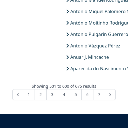
António Manuel Rodrigues 
Antonio Miguel Palomero 
António Moitinho Rodrigu
Antonio Pulgarín Guerrer
Antonio Vázquez Pérez
Anuar J. Mincache
Aparecida do Nascimento S
Showing
501
to
600
of
675
results
1
2
3
4
5
6
7