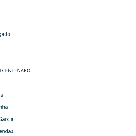
gado
N CENTENARO
oa
unha
García
rendas