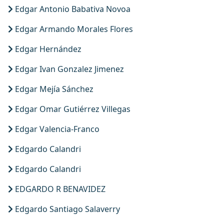
Edgar Antonio Babativa Novoa
REVISTAS
Edgar Armando Morales Flores
Edgar Hernández
SERVIÇOS
Edgar Ivan Gonzalez Jimenez
LIVRARIA
Edgar Mejía Sánchez
CHAMADAS ABERTAS
Edgar Omar Gutiérrez Villegas
Edgar Valencia-Franco
SUBMISSÃO
Edgardo Calandri
Edgardo Calandri
EDGARDO R BENAVIDEZ
Edgardo Santiago Salaverry