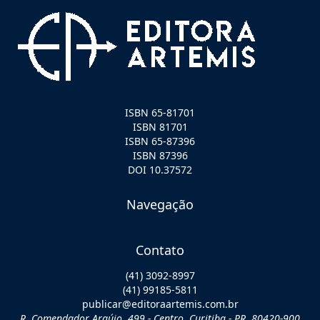
ISBN 65-81701
ISBN 81701
ISBN 65-87396
ISBN 87396
DOI 10.37572
Navegação
Contato
(41) 3092-8997
(41) 99185-5811
publicar@editoraartemis.com.br
R. Comendador Araújo, 499 - Centro, Curitiba - PR, 80420-900