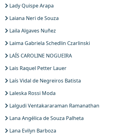
Lady Quispe Arapa
REVISTAS
Laiana Neri de Souza
Laila Algaves Nuñez
SERVIÇOS
Laima Gabriela Schedlin Czarlinski
LIVRARIA
LAÍS CAROLINE NOGUEIRA
CHAMADAS ABERTAS
Lais Raquel Petter Lauer
Laís Vidal de Negreiros Batista
SUBMISSÃO
Laleska Rossi Moda
Lalgudi Ventakararaman Ramanathan
Lana Angélica de Souza Palheta
Lana Evilyn Barboza