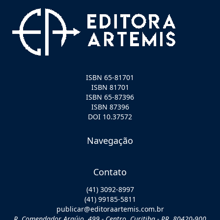
ISBN 65-81701
ISBN 81701
ISBN 65-87396
ISBN 87396
DOI 10.37572
Navegação
Contato
(41) 3092-8997
(41) 99185-5811
publicar@editoraartemis.com.br
R. Comendador Araújo, 499 - Centro, Curitiba - PR, 80420-900