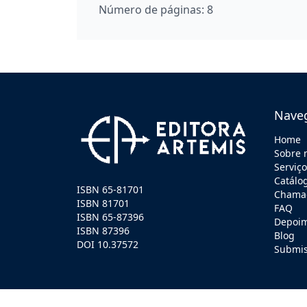
Número de páginas:
8
Nave
Home
Sobre 
Serviç
Catálo
ISBN 65-81701
Chamad
ISBN 81701
FAQ
ISBN 65-87396
Depoi
ISBN 87396
Blog
DOI 10.37572
Submi