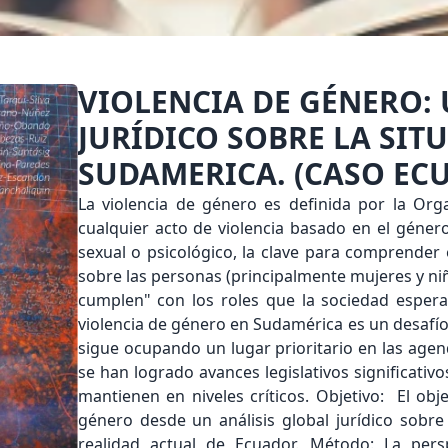
VIOLENCIA DE GÉNERO: 
JURÍDICO SOBRE LA SIT
SUDAMERICA. (CASO EC
La violencia de género es definida por la Or
cualquier acto de violencia basado en el géner
sexual o psicológico, la clave para comprender 
sobre las personas (principalmente mujeres y niñ
cumplen" con los roles que la sociedad espera d
violencia de género en Sudamérica es un desafío 
sigue ocupando un lugar prioritario en las agend
se han logrado avances legislativos significativos
mantienen en niveles críticos. Objetivo: El obj
género desde un análisis global jurídico sobre
realidad actual de Ecuador. Método: La persp