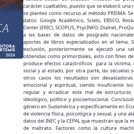
carácter cualitativo, puesto que se elaboró una 
se planteó como recurso al método PRISMA. Se 
datos: Google Académico, Scielo, EBSCO, Rese
Center (ERIC), SCOPUS, PsycINFO, Dialnet, ProQu
a las bases de datos de posgrado nacionale
aportes de libros especializados en el tema. 
exclusión, posteriormente se ejecutó una sele
obtenidas como primordiales, esto con fines de 
produce efectos catastróficos para la víctima,
social y al estado, por otra parte, las secuelas
otros casos los resultados son devastadoras t
emocional y espiritual, siendo insuficiente l
regular y erradicar este mal de estructuras en
ideológico, político y psicoemocional. Conclusi
género en Sudamérica y específicamente en Ecua
de violencia física, psicológica y sexual, y una 
datos del INEC y la CEPAL que muestran que la m
de maltrato. Factores como la cultura machis