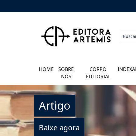
HOME
QUEM SOMOS
CORPO EDITORIAL
HOME
SOBRE
CORPO
INDEXA
INDEXADORES
NÓS
EDITORIAL
GALERIA DE AUTORES
Artigo
BLOG
PERGUNTAS FREQUENTES
Baixe agora
EBOOKS