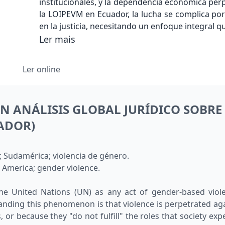
institucionales, y la dependencia económica per
la LOIPEVM en Ecuador, la lucha se complica por l
en la justicia, necesitando un enfoque integral q
Ler mais
Ler online
N ANÁLISIS GLOBAL JURÍDICO SOBRE
ADOR)
 Sudamérica; violencia de género.
 America; gender violence.
e United Nations (UN) as any act of gender-based violenc
anding this phenomenon is that violence is perpetrated aga
or because they "do not fulfill" the roles that society ex