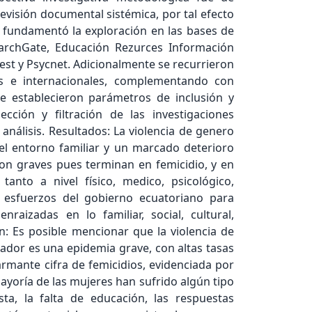
revisión documental sistémica, por tal efecto
fundamentó la exploración en las bases de
archGate, Educación Rezurces Información
est y Psycnet. Adicionalmente se recurrieron
s e internacionales, complementando con
Se establecieron parámetros de inclusión y
cción y filtración de las investigaciones
análisis. Resultados: La violencia de genero
 el entorno familiar y un marcado deterioro
 son graves pues terminan en femicidio, y en
anto a nivel físico, medico, psicológico,
os esfuerzos del gobierno ecuatoriano para
raizadas en lo familiar, social, cultural,
ón: Es posible mencionar que la violencia de
dor es una epidemia grave, con altas tasas
alarmante cifra de femicidios, evidenciada por
ayoría de las mujeres han sufrido algún tipo
ta, la falta de educación, las respuestas