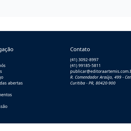
gação
Contato
(41) 3092-8997
nós
(41) 99185-5811
os
publicar@editoraartemis.com.
go
R. Comendador Araújo, 499 - Cen
as abertas
Curitiba - PR, 80420-900
mentos
ssão