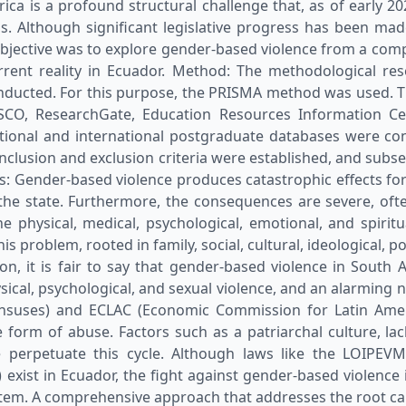
ca is a profound structural challenge that, as of early 2
as. Although significant legislative progress has been mad
e objective was to explore gender-based violence from a comp
rent reality in Ecuador. Method: The methodological rese
ducted. For this purpose, the PRISMA method was used. T
SCO, ResearchGate, Education Resources Information Cen
ational and international postgraduate databases were co
Inclusion and exclusion criteria were established, and subs
lts: Gender-based violence produces catastrophic effects fo
the state. Furthermore, the consequences are severe, ofte
he physical, medical, psychological, emotional, and spiritu
 problem, rooted in family, social, cultural, ideological, p
ion, it is fair to say that gender-based violence in South A
ysical, psychological, and sexual violence, and an alarming
 Censuses) and ECLAC (Economic Commission for Latin Am
orm of abuse. Factors such as a patriarchal culture, lack
perpetuate this cycle. Although laws like the LOIPEV
xist in Ecuador, the fight against gender-based violence is
ystem. A comprehensive approach that addresses the root cau