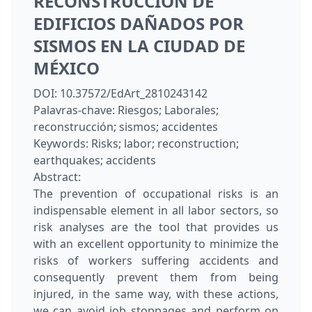
RECONSTRUCCIÓN DE
EDIFICIOS DAÑADOS POR
SISMOS EN LA CIUDAD DE
MÉXICO
DOI:
10.37572/EdArt_2810243142
Palavras-chave:
Riesgos; Laborales;
reconstrucción; sismos; accidentes
Keywords:
Risks; labor; reconstruction;
earthquakes; accidents
Abstract:
The prevention of occupational risks is an
indispensable element in all labor sectors, so
risk analyses are the tool that provides us
with an excellent opportunity to minimize the
risks of workers suffering accidents and
consequently prevent them from being
injured, in the same way, with these actions,
we can avoid job stoppages and perform on