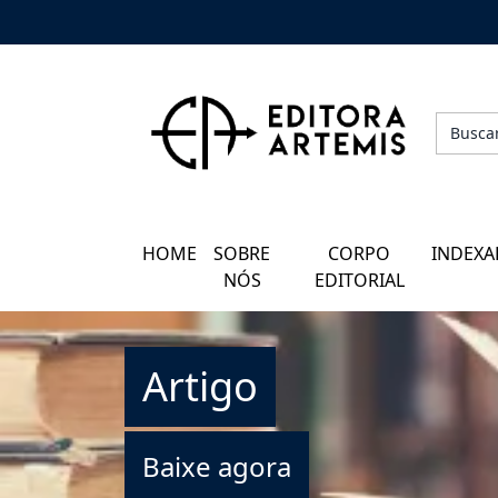
HOME
QUEM SOMOS
CORPO EDITORIAL
HOME
SOBRE
CORPO
INDEXA
INDEXADORES
NÓS
EDITORIAL
GALERIA DE AUTORES
Artigo
BLOG
PERGUNTAS FREQUENTES
Baixe agora
EBOOKS