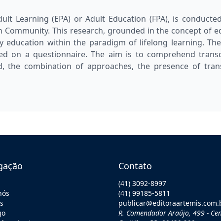
ult Learning (EPA) or Adult Education (FPA), is conducte
an Community. This research, grounded in the concept of 
ty education within the paradigm of lifelong learning. Th
ed on a questionnaire. The aim is to comprehend transdi
, the combination of approaches, the presence of tran
gação
Contato
(41) 3092-8997
nós
(41) 99185-5811
os
publicar@editoraartemis.com.
go
R. Comendador Araújo, 499 - Cen