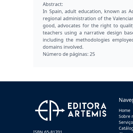
Abstract:
In Spain, adult education, known as Ad
regional administration of the Valenci
good, advocates for the right to quali
teachers using a narrative design bas
including the methodologies employed
domains involved.
Número de páginas:
25
Nave
Home
Sobre 
Serviç
Catálo
ISBN 65-81701