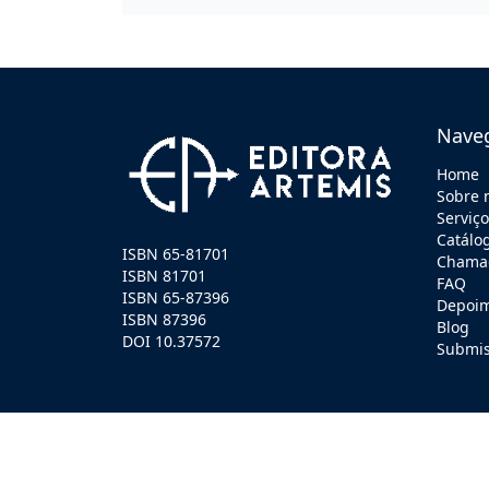
Nave
Home
Sobre 
Serviç
Catálo
ISBN 65-81701
Chamad
ISBN 81701
FAQ
ISBN 65-87396
Depoi
ISBN 87396
Blog
DOI 10.37572
Submi