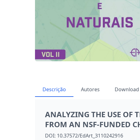
Descrição
Autores
Download
ANALYZING THE USE OF T
FROM AN NSF-FUNDED C
DOI:
10.37572/EdArt_3110242916