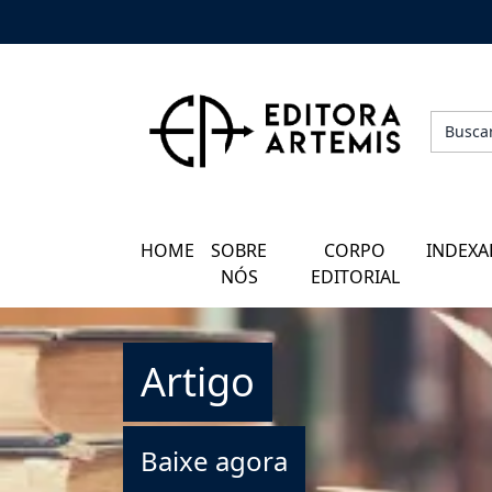
HOME
QUEM SOMOS
CORPO EDITORIAL
HOME
SOBRE
CORPO
INDEXA
INDEXADORES
NÓS
EDITORIAL
GALERIA DE AUTORES
Artigo
BLOG
PERGUNTAS FREQUENTES
Baixe agora
EBOOKS