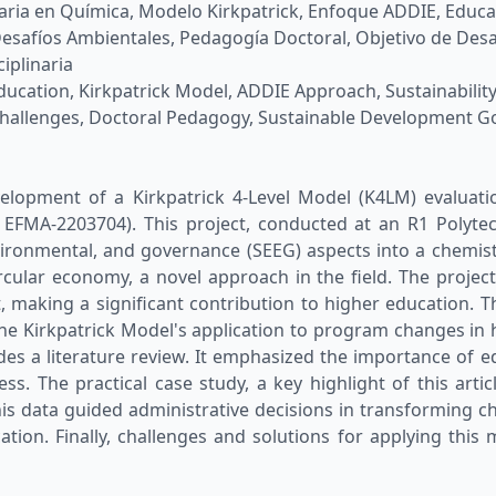
naria en Química, Modelo Kirkpatrick, Enfoque ADDIE, Educa
esafíos Ambientales, Pedagogía Doctoral, Objetivo de Desar
iplinaria
ducation, Kirkpatrick Model, ADDIE Approach, Sustainabilit
allenges, Doctoral Pedagogy, Sustainable Development Goa
evelopment of a Kirkpatrick 4-Level Model (K4LM) evaluat
 EFMA-2203704). This project, conducted at an R1 Polytec
nvironmental, and governance (SEEG) aspects into a chemi
ircular economy, a novel approach in the field. The proje
making a significant contribution to higher education. Th
the Kirkpatrick Model's application to program changes in 
des a literature review. It emphasized the importance of e
. The practical case study, a key highlight of this articl
is data guided administrative decisions in transforming c
ation. Finally, challenges and solutions for applying this