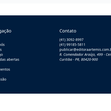
gação
Contato
(41) 3092-8997
nós
(41) 99185-5811
os
publicar@editoraartemis.com.
go
R. Comendador Araújo, 499 - Cen
as abertas
Curitiba - PR, 80420-900
mentos
ssão