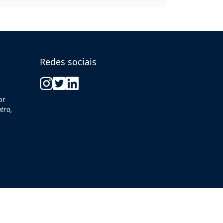
Redes sociais
br
tro,